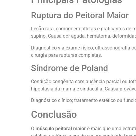
Ruptura do Peitoral Maior
Lesão rara, comum em atletas e praticantes de 
supino. Causa dor aguda, hematoma, deformidad
Diagnóstico via exame físico, ultrassonografia o
cirurgia para rupturas completas.
Síndrome de Poland
Condição congênita com ausência parcial ou total 
hipoplasia da mama e sindactilia. Causa provável
Diagnóstico clínico; tratamento estético ou func
Conclusão
O
músculo peitoral maior
é mais que uma estrut
estética do tórax, além de ser um conteúdo frequ