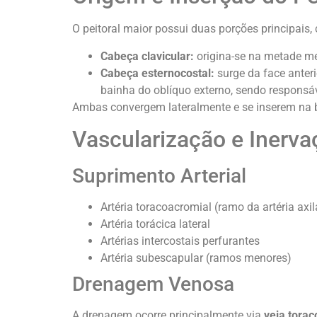
O peitoral maior possui duas porções principais
Cabeça clavicular:
origina-se na metade med
Cabeça esternocostal:
surge da face anteri
bainha do oblíquo externo, sendo responsá
Ambas convergem lateralmente e se inserem na b
Vascularização e Inerva
Suprimento Arterial
Artéria toracoacromial (ramo da artéria axil
Artéria torácica lateral
Artérias intercostais perfurantes
Artéria subescapular (ramos menores)
Drenagem Venosa
A drenagem ocorre principalmente via
veia tora