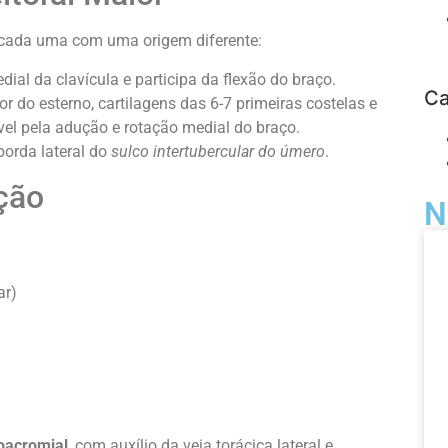
, cada uma com uma origem diferente:
ial da clavícula e participa da flexão do braço.
Ca
or do esterno, cartilagens das 6-7 primeiras costelas e
vel pela adução e rotação medial do braço.
orda lateral do
sulco intertubercular do úmero
.
ção
N
ar)
coacromial
, com auxílio da veia torácica lateral e