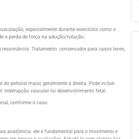
musculação, especialmente durante exercícios como o
e e perda de força na adução/rotação.
u ressonância. Tratamento: conservador para casos leves;
do peitoral maior, geralmente à direita. Pode incluir
: interrupção vascular no desenvolvimento fetal.
ional, conforme o caso.
ura anatômica: ele é fundamental para o movimento e
ente em provas e avaliações. Estudá-lo com clareza faz