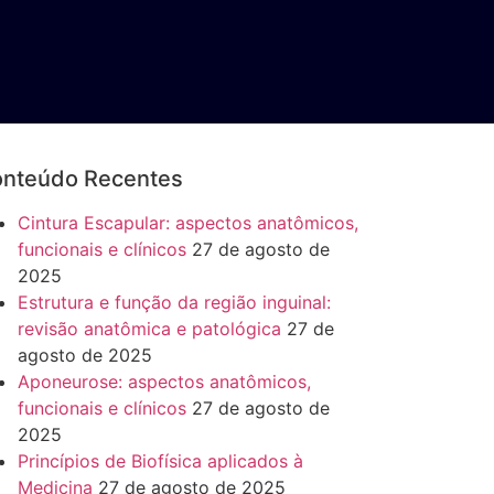
nteúdo Recentes
Cintura Escapular: aspectos anatômicos,
funcionais e clínicos
27 de agosto de
2025
Estrutura e função da região inguinal:
revisão anatômica e patológica
27 de
agosto de 2025
Aponeurose: aspectos anatômicos,
funcionais e clínicos
27 de agosto de
2025
Princípios de Biofísica aplicados à
Medicina
27 de agosto de 2025