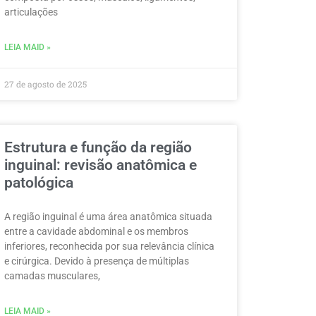
articulações
LEIA MAID »
27 de agosto de 2025
Estrutura e função da região
inguinal: revisão anatômica e
patológica
A região inguinal é uma área anatômica situada
entre a cavidade abdominal e os membros
inferiores, reconhecida por sua relevância clínica
e cirúrgica. Devido à presença de múltiplas
camadas musculares,
LEIA MAID »