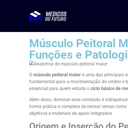
Músculo Peitoral M
Funções e Patolog
O
músculo peitoral maior
é uma das principais e
fundamental para a movimentação do ombro e bra
essencial para quem estuda o
ciclo básico de m
Além disso, dominar esse conteúdo é indispensá
forma prática e completa de revisar temas como
objetivos e materiais de apoio integrados.
Origem e Inserção do Pe