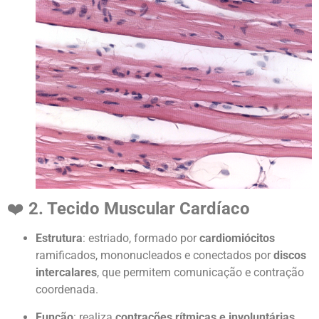
❤️
2. Tecido Muscular Cardíaco
Estrutura
: estriado, formado por
cardiomiócitos
ramificados, mononucleados e conectados por
discos
intercalares
, que permitem comunicação e contração
coordenada.
Função
: realiza
contrações rítmicas e involuntárias