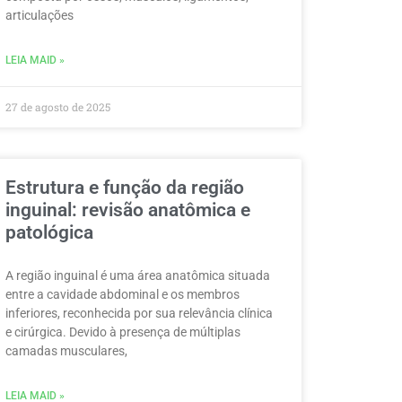
articulações
LEIA MAID »
27 de agosto de 2025
Estrutura e função da região
inguinal: revisão anatômica e
patológica
A região inguinal é uma área anatômica situada
entre a cavidade abdominal e os membros
inferiores, reconhecida por sua relevância clínica
e cirúrgica. Devido à presença de múltiplas
camadas musculares,
LEIA MAID »