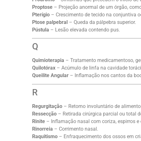
Proptose
– Projeção anormal de um órgão, como 
Pterígio
– Crescimento de tecido na conjuntiva oc
Ptose palpebral
– Queda da pálpebra superior.
Pústula
– Lesão elevada contendo pus.
Q
Quimioterapia
– Tratamento medicamentoso, ger
Quilotórax
– Acúmulo de linfa na cavidade toráci
Queilite Angular
– Inflamação nos cantos da bo
R
Regurgitação
– Retorno involuntário de aliment
Ressecção
– Retirada cirúrgica parcial ou total 
Rinite
– Inflamação nasal com coriza, espirros e
Rinorreia
– Corrimento nasal.
Raquitismo
– Enfraquecimento dos ossos em cria