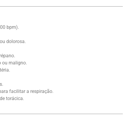
100 bpm).
ou dolorosa.
trépano.
o ou maligno.
éria.
s.
ara facilitar a respiração.
e torácica.