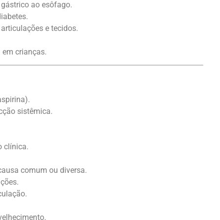
gástrico ao esôfago.
iabetes.
rticulações e tecidos.
 em crianças.
spirina).
cção sistêmica.
 clínica.
 causa comum ou diversa.
ções.
culação.
velhecimento.