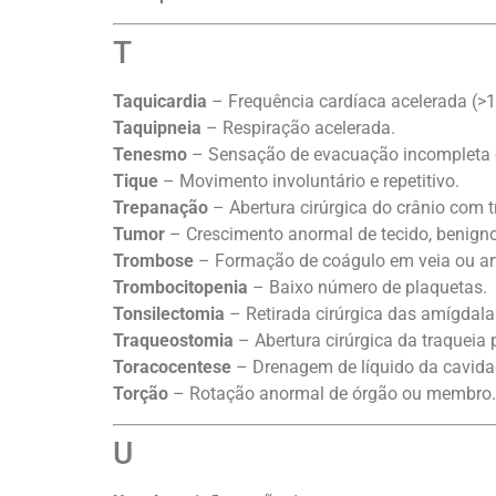
T
Taquicardia
– Frequência cardíaca acelerada (>
Taquipneia
– Respiração acelerada.
Tenesmo
– Sensação de evacuação incompleta 
Tique
– Movimento involuntário e repetitivo.
Trepanação
– Abertura cirúrgica do crânio com 
Tumor
– Crescimento anormal de tecido, benign
Trombose
– Formação de coágulo em veia ou art
Trombocitopenia
– Baixo número de plaquetas.
Tonsilectomia
– Retirada cirúrgica das amígdala
Traqueostomia
– Abertura cirúrgica da traqueia p
Toracocentese
– Drenagem de líquido da cavidad
Torção
– Rotação anormal de órgão ou membro.
U