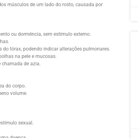
dos músculos de um lado do rosto, causada por
to ou dormência, sem estímulo externo.
nhas.
 do tórax, podendo indicar alterações pulmonares.
olhas na pele e mucosas.
 chamada de azia.
a do corpo.
queno volume.
estímulo sexual.
 uma doença.