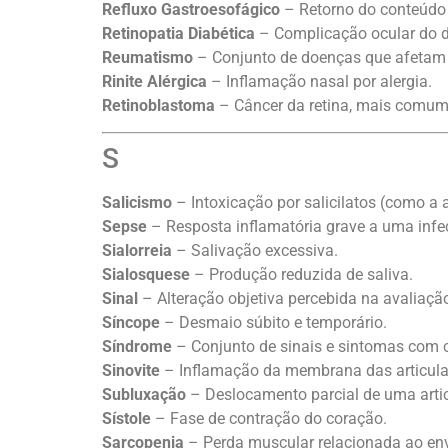
Refluxo Gastroesofágico
– Retorno do conteúdo 
Retinopatia Diabética
– Complicação ocular do d
Reumatismo
– Conjunto de doenças que afetam a
Rinite Alérgica
– Inflamação nasal por alergia.
Retinoblastoma
– Câncer da retina, mais comum
S
Salicismo
– Intoxicação por salicilatos (como a a
Sepse
– Resposta inflamatória grave a uma infe
Sialorreia
– Salivação excessiva.
Sialosquese
– Produção reduzida de saliva.
Sinal
– Alteração objetiva percebida na avaliação
Síncope
– Desmaio súbito e temporário.
Síndrome
– Conjunto de sinais e sintomas com
Sinovite
– Inflamação da membrana das articula
Subluxação
– Deslocamento parcial de uma arti
Sístole
– Fase de contração do coração.
Sarcopenia
– Perda muscular relacionada ao en