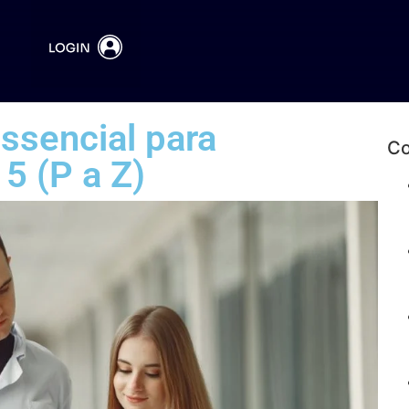
ssencial para
Co
5 (P a Z)