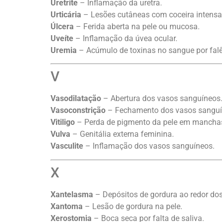
Uretrite
– Inflamação da uretra.
Urticária
– Lesões cutâneas com coceira intensa
Úlcera
– Ferida aberta na pele ou mucosa.
Uveíte
– Inflamação da úvea ocular.
Uremia
– Acúmulo de toxinas no sangue por falê
V
Vasodilatação
– Abertura dos vasos sanguíneos
Vasoconstrição
– Fechamento dos vasos sanguí
Vitiligo
– Perda de pigmento da pele em mancha
Vulva
– Genitália externa feminina.
Vasculite
– Inflamação dos vasos sanguíneos.
X
Xantelasma
– Depósitos de gordura ao redor dos
Xantoma
– Lesão de gordura na pele.
Xerostomia
– Boca seca por falta de saliva.