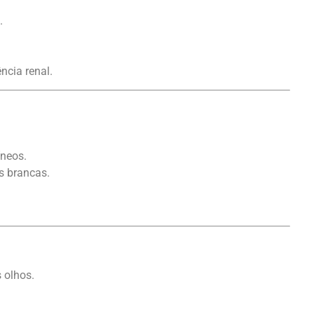
.
ncia renal.
.
neos.
s brancas.
 olhos.