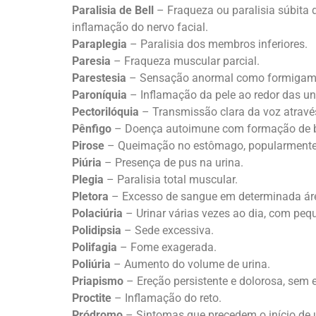
Paralisia de Bell
– Fraqueza ou paralisia súbita 
inflamação do nervo facial.
Paraplegia
– Paralisia dos membros inferiores.
Paresia
– Fraqueza muscular parcial.
Parestesia
– Sensação anormal como formigamen
Paroníquia
– Inflamação da pele ao redor das u
Pectorilóquia
– Transmissão clara da voz através
Pênfigo
– Doença autoimune com formação de b
Pirose
– Queimação no estômago, popularmente
Piúria
– Presença de pus na urina.
Plegia
– Paralisia total muscular.
Pletora
– Excesso de sangue em determinada áre
Polaciúria
– Urinar várias vezes ao dia, com pe
Polidipsia
– Sede excessiva.
Polifagia
– Fome exagerada.
Poliúria
– Aumento do volume de urina.
Priapismo
– Ereção persistente e dolorosa, sem 
Proctite
– Inflamação do reto.
Pródromo
– Sintomas que precedem o início de