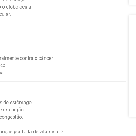
o globo ocular.
ular.
almente contra o câncer.
ca.
ca.
os do estômago.
de um órgão.
 congestão.
nças por falta de vitamina D.