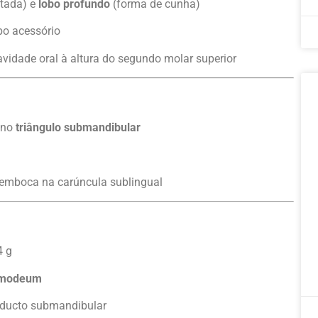
tada) e
lobo profundo
(forma de cunha)
o acessório
avidade oral à altura do segundo molar superior
, no
triângulo submandibular
semboca na carúncula sublingual
4 g
omodeum
o ducto submandibular