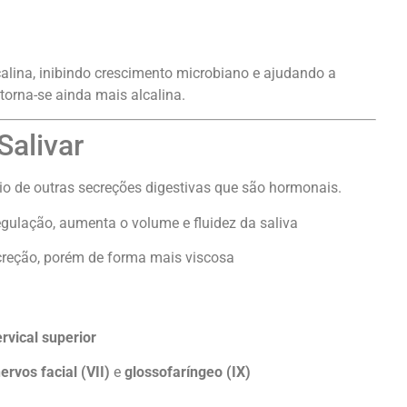
calina, inibindo crescimento microbiano e ajudando a
torna-se ainda mais alcalina.
Salivar
rio de outras secreções digestivas que são hormonais.
 regulação, aumenta o volume e fluidez da saliva
creção, porém de forma mais viscosa
rvical superior
ervos facial (VII)
e
glossofaríngeo (IX)