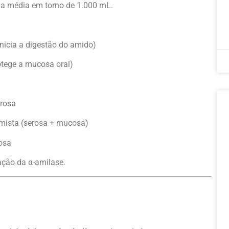
uma média em torno de 1.000 mL.
inicia a digestão do amido)
rotege a mucosa oral)
erosa
 mista (serosa + mucosa)
osa
 ação da α-amilase.