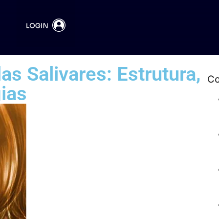
Acessar plataforma
s Salivares: Estrutura,
Co
ias