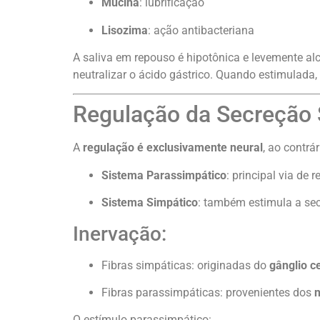
Mucina
: lubrificação
Lisozima
: ação antibacteriana
A saliva em repouso é hipotônica e levemente al
neutralizar o ácido gástrico. Quando estimulada, 
Regulação da Secreção 
A
regulação é exclusivamente neural
, ao contrá
Sistema Parassimpático
: principal via de
Sistema Simpático
: também estimula a se
Inervação:
Fibras simpáticas: originadas do
gânglio ce
Fibras parassimpáticas: provenientes dos
n
O estímulo parassimpático: