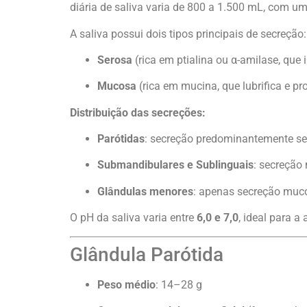
diária de saliva varia de 800 a 1.500 mL, com 
A saliva possui dois tipos principais de secreção:
Serosa
(rica em ptialina ou α-amilase, que 
Mucosa
(rica em mucina, que lubrifica e p
Distribuição das secreções:
Parótidas
: secreção predominantemente s
Submandibulares e Sublinguais
: secreção
Glândulas menores
: apenas secreção muc
O pH da saliva varia entre
6,0 e 7,0
, ideal para a
Glândula Parótida
Peso médio
: 14–28 g