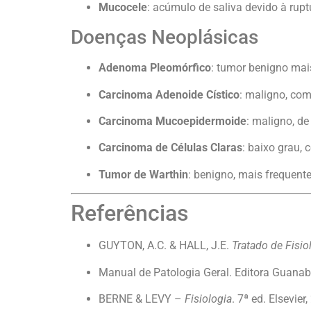
Mucocele
: acúmulo de saliva devido à rup
Doenças Neoplásicas
Adenoma Pleomórfico
: tumor benigno ma
Carcinoma Adenoide Cístico
: maligno, com
Carcinoma Mucoepidermoide
: maligno, d
Carcinoma de Células Claras
: baixo grau,
Tumor de Warthin
: benigno, mais frequen
Referências
GUYTON, A.C. & HALL, J.E.
Tratado de Fisi
Manual de Patologia Geral. Editora Guana
BERNE & LEVY –
Fisiologia
. 7ª ed. Elsevier