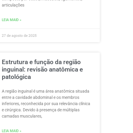
articulações
LEIA MAID »
27 de agosto de 2025
Estrutura e função da região
inguinal: revisão anatômica e
patológica
A região inguinal é uma área anatômica situada
entre a cavidade abdominal e os membros
inferiores, reconhecida por sua relevância clínica
e cirúrgica. Devido à presença de múltiplas
camadas musculares,
LEIA MAID »