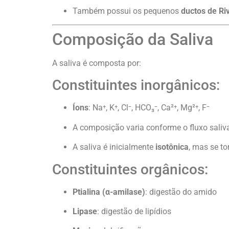
Também possui os pequenos
ductos de Ri
Composição da Saliva
A saliva é composta por:
Constituintes inorgânicos:
Íons
: Na⁺, K⁺, Cl⁻, HCO₃⁻, Ca²⁺, Mg²⁺, F⁻
A composição varia conforme o fluxo saliv
A saliva é inicialmente
isotônica
, mas se t
Constituintes orgânicos:
Ptialina (α-amilase)
: digestão do amido
Lipase
: digestão de lipídios