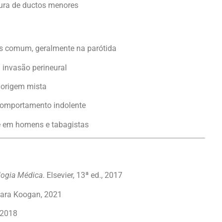
tura de ductos menores
is comum, geralmente na parótida
 invasão perineural
e origem mista
 comportamento indolente
te em homens e tabagistas
ologia Médica
. Elsevier, 13ª ed., 2017
bara Koogan, 2021
, 2018