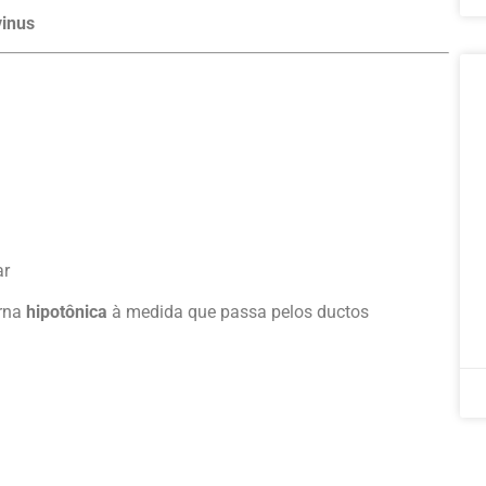
vinus
ar
orna
hipotônica
à medida que passa pelos ductos