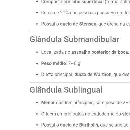
Composta por
lobo superficial
(forma acha
Cerca de 21% das pessoas possuem um lob
Possui o
ducto de Stensen
, que drena na c
Glândula Submandibular
Localizada no
assoalho posterior da boca
Peso médio
: 7–8 g
Ducto principal:
ducto de Warthon
, que de
Glândula Sublingual
Menor
das três principais, com peso de 2–
Origem embriológica no endoderma do
st
Possui o
ducto de Bartholin
, que se une a