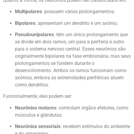
Quanto à forma, os neurônios podem ser classificados em:
Multipolares
: possuem vários prolongamentos;
Bipolares
: apresentam um dendrito e um axônio;
Pseudounipolares
: têm um único prolongamento que
se divide em dois ramos, um para a periferia e outro
para o sistema nervoso central. Esses neurônios são
originalmente bipolares na fase embrionária, mas seus
prolongamentos se fundem durante o
desenvolvimento. Ambos os ramos funcionam como
axônios, embora as extremidades periféricas atuem
como dendritos.
Funcionalmente, eles podem ser:
Neurônios motores
: controlam órgãos efetores, como
músculos e glândulas;
Neurônios sensoriais
: recebem estímulos do ambiente
e do organismo;