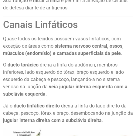
Sua função é
filtrar a linfa
e permitir a ativação de células
de defesa diante de antígenos.
Canais Linfáticos
Quase todos os tecidos possuem vasos linfáticos, com
exceção de áreas como
sistema nervoso central, ossos,
músculos (endomísio) e camadas superficiais da pele
.
O
ducto torácico
drena a linfa do abdômen, membros
inferiores, lado esquerdo do tórax, braço esquerdo e lado
esquerdo da cabeça e pescoço, lançando-a no sistema
venoso na junção da
veia jugular interna esquerda com a
subclávia esquerda
.
Já o
ducto linfático direito
drena a linfa do lado direito da
cabeça, pescoço, tórax e braço, desembocando na junção da
jugular interna direita com a subclávia direita
.