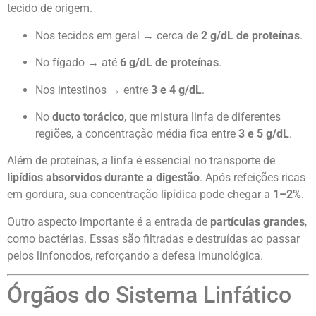
tecido de origem.
Nos tecidos em geral → cerca de
2 g/dL de proteínas
.
No fígado → até
6 g/dL de proteínas
.
Nos intestinos → entre
3 e 4 g/dL
.
No
ducto torácico
, que mistura linfa de diferentes
regiões, a concentração média fica entre
3 e 5 g/dL
.
Além de proteínas, a linfa é essencial no transporte de
lipídios absorvidos durante a digestão
. Após refeições ricas
em gordura, sua concentração lipídica pode chegar a
1–2%
.
Outro aspecto importante é a entrada de
partículas grandes
,
como bactérias. Essas são filtradas e destruídas ao passar
pelos linfonodos, reforçando a defesa imunológica.
Órgãos do Sistema Linfático